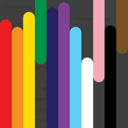
Skip to content
Skip to footer
Close
Wir über uns
Aktuelles
Was wir tun
Team
Team-Events
Stellenangebote
Ausbildung
Warum Pütz