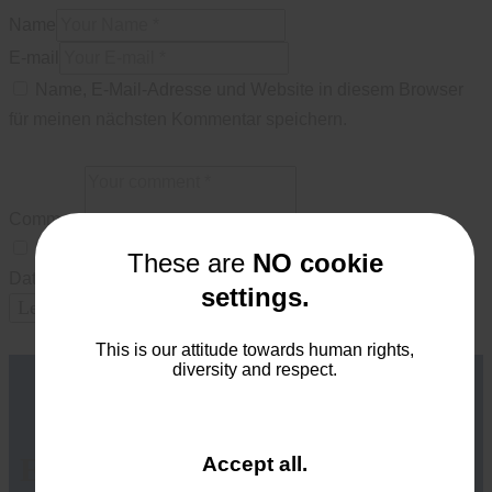
Name
E-mail
Name, E-Mail-Adresse und Website in diesem Browser
für meinen nächsten Kommentar speichern.
Comment
Ich bin damit einverstanden, dass meine übermittelten
These are
NO cookie
Daten erfasst und gespeichert werden.
settings.
This is our attitude towards human rights,
diversity and respect.
Erlebe die Vielfalt.
and
Accept all
.
close