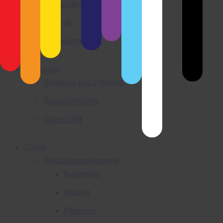
Nachhaltigkeit
Chronik
Fachpartner
Leistungen
Beratung und Planung
Bauausführung
Grünschliff
Galerie
Gestaltungselemente
Naturstein
Wasser
Pflanzen