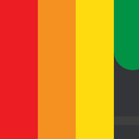
Close
Wir über uns
Aktuelles
Was wir tun
Team
Team-Events
Stellenangebote
Ausbildung
Warum Pütz
Nachhaltigkeit
Chronik
Fachpartner
Leistungen
Beratung und Planung
Bauausführung