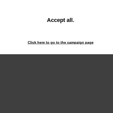
and
Accept all
.
close
the
window.
Click here to go to the campaign page