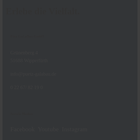
Erlebe die Vielfalt.
Pütz GaLaBau GmbH
Grünenberg 4
51688 Wipperfürth
info@puetz-galabau.de
0 22 67/ 82 19 0
Soziale Medien
Facebook
Youtube
Instagram