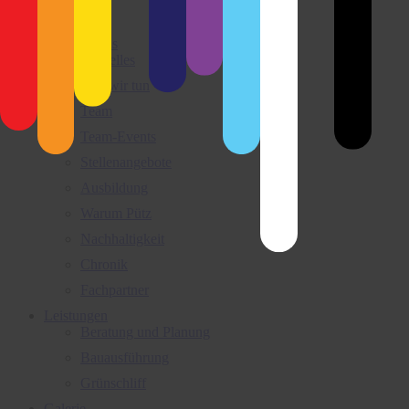
Close
Wir über uns
Aktuelles
Was wir tun
Team
Team-Events
Stellenangebote
Ausbildung
Warum Pütz
Nachhaltigkeit
Chronik
Fachpartner
Leistungen
Beratung und Planung
Bauausführung
Grünschliff
Galerie