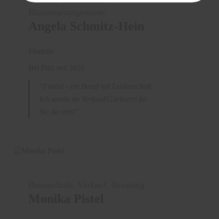
Verkauf, Dekoration,
Blumenarrangements
Angela Schmitz-Hein
Floristin
Bei Pütz seit
2020
"Florist - ein Beruf mit Leidenschaft.
Ich werde im Verkauf/Gärtnerei für
Sie da sein!"
Baumschule, Verkauf, Beratung
Monika Pistel