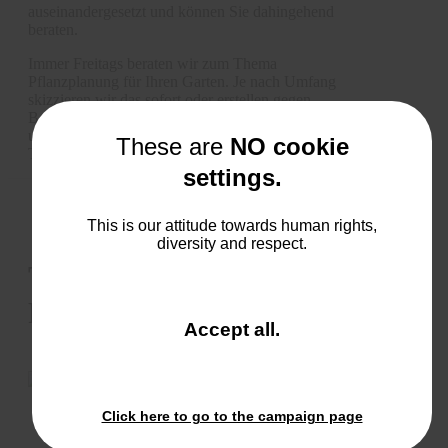
auseinandergesetzt und können Sie dahingehend
beraten.
Immer Freitags beraten wir zum Thema
Pflanzplanung für Ihren Garten. Je nach Umfang
skizzieren wir das sofort oder erstellen gegen
Bezahlung einen Pflanzplan mit Blütezeitkalender
und Pflanzentabelle. Bitte machen Sie vorher einen
These are
NO cookie
Termin, das verkürzt die Wartezeit.
settings.
This is our attitude towards human rights,
diversity and respect.
Team Baumschule und
Pützchensmarkt
and
Accept all
.
close
the
window.
Click here to go to the campaign page