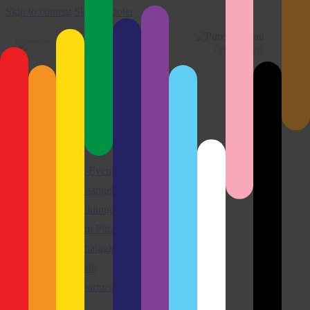
Skip to content
Skip to footer
Close
Wir über uns
Aktuelles
Was wir tun
Team
Team-Events
Stellenangebote
Ausbildung
Warum Pütz
Nachhaltigkeit
Chronik
Fachpartner
Leistungen