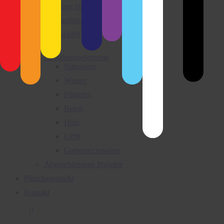
Beratung und Planung
Bauausführung
Grünschliff
Galerie
Gestaltungselemente
Naturstein
Wasser
Pflanzen
Beton
Holz
Licht
Gartenaccessoires
Abgeschlossene Projekte
Pützchensmarkt
Kontakt