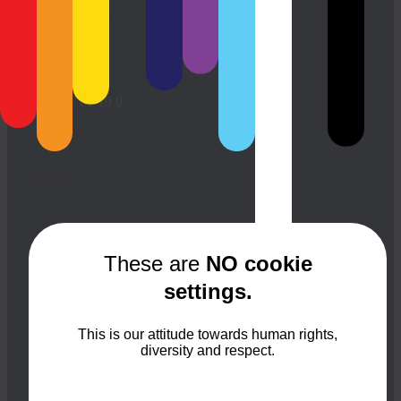
info@puetz-galabau.de
0 22 67/ 82 19 0
Soziale Medien
Facebook
Instagram
Youtube
These are
NO cookie
settings.
Leistungen
This is our attitude towards human rights,
Beratung und Planung
diversity and respect.