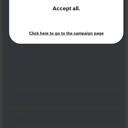
Bauausführung
and
Accept all
.
close
the
Grünschliff
window.
Click here to go to the campaign page
Gestaltungselemente
Pflanzen
Licht
Gartenaccessoires
Beton