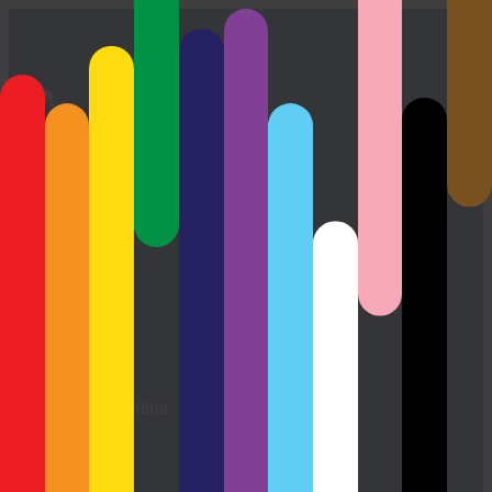
Erlebe die Vielfalt.
Pütz GaLaBau GmbH
Grünenberg 4
51688 Wipperfürth